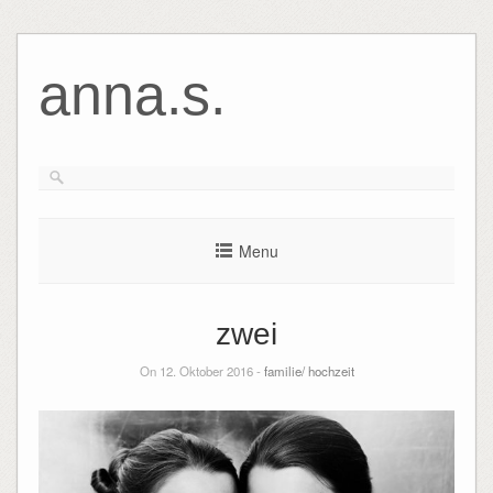
anna.s.
Menu
zwei
On 12. Oktober 2016 -
familie/ hochzeit