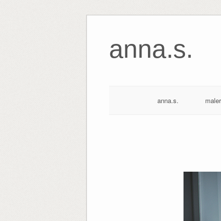
anna.s.
anna.s.
maler