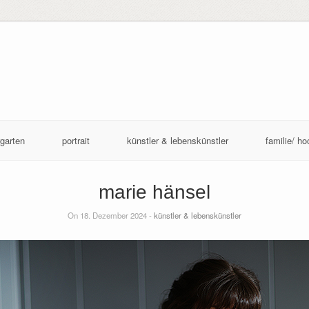
garten
portrait
künstler & lebenskünstler
familie/ ho
marie hänsel
On 18. Dezember 2024 -
künstler & lebenskünstler